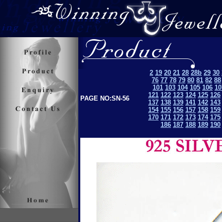
2
19
20
21
28
28b
29
30
76
77
78
79
80
81
82
88
101
103
104
105
106
10
121
122
123
124
125
126
PAGE NO:SN-56
137
138
139
141
142
143
154
155
156
157
158
159
170
171
172
173
174
175
186
187
188
189
190