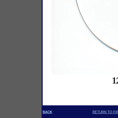
BACK
RETURN TO FI