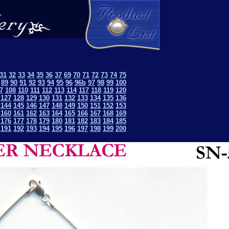
31
32
33
34
35
36
37
69
70
71
72
73
74
75
89
90
91
92
93
94
95
96
96b
97
98
99
100
7
108
110
111
112
113
114
117
118
119
120
127
128
129
130
131
132
133
134
135
136
144
145
146
147
148
149
150
151
152
153
160
161
162
163
164
165
166
167
168
169
176
177
178
179
180
181
182
183
184
185
191
192
193
194
195
196
197
198
199
200