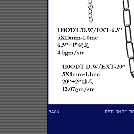
BACK
RETURN TO FI