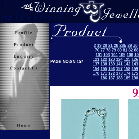
2
19
20
21
28
28b
29
30
76
77
78
79
80
81
82
88
101
103
104
105
106
10
121
122
123
124
125
126
PAGE NO:SN-157
137
138
139
141
142
143
154
155
156
157
158
159
170
171
172
173
174
175
186
187
188
189
190