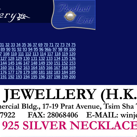
31
32
33
34
35
36
37
69
70
71
72
73
74
75
89
90
91
92
93
94
95
96
96b
97
98
99
100
7
108
110
111
112
113
114
117
118
119
120
127
128
129
130
131
132
133
134
135
136
144
145
146
147
148
149
150
151
152
153
160
161
162
163
164
165
166
167
168
169
176
177
178
179
180
181
182
183
184
185
191
192
193
194
195
196
197
198
199
200