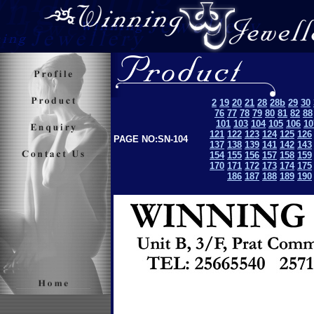
2
19
20
21
28
28b
29
30
76
77
78
79
80
81
82
88
101
103
104
105
106
10
121
122
123
124
125
126
PAGE NO:SN-104
137
138
139
141
142
143
154
155
156
157
158
159
170
171
172
173
174
175
186
187
188
189
190