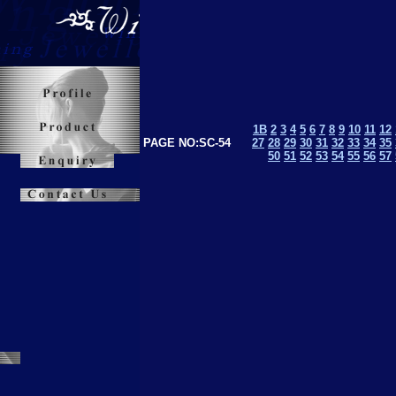
1B
2
3
4
5
6
7
8
9
10
11
12
PAGE NO:SC-54
27
28
29
30
31
32
33
34
35
50
51
52
53
5
4
55
56
57