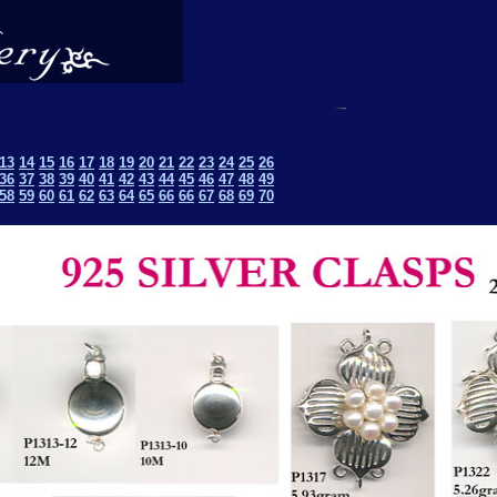
13
14
15
16
17
18
19
20
21
22
23
24
25
26
36
37
38
39
40
41
42
43
44
45
46
47
48
49
58
59
60
61
62
63
64
65
66
66
67
68
69
70