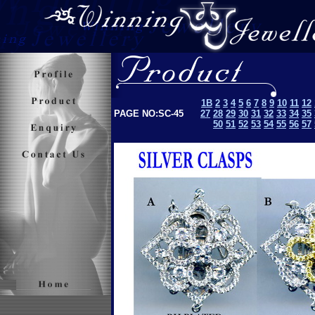
1B
2
3
4
5
6
7
8
9
10
11
12
PAGE NO:SC-45
27
28
29
30
31
32
33
34
35
50
51
52
53
5
4
55
56
57