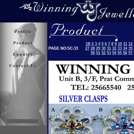
1B
2
3
4
5
6
7
8
9
10
11
12
PAGE NO:SC-33
27
28
29
30
31
32
33
34
35
50
51
52
53
5
4
55
56
57