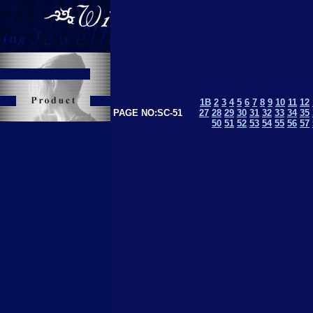
1B
2
3
4
5
6
7
8
9
10
11
12
PAGE NO:SC-51
27
28
29
30
31
32
33
34
35
50
51
52
53
5
4
55
56
57