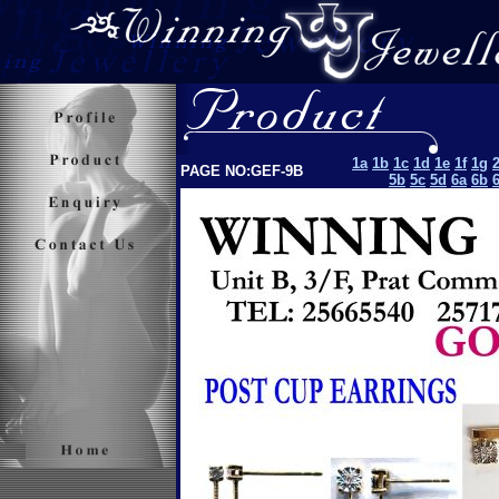
1a
1b
1c
1d
1e
1f
1g
PAGE NO:GEF-9B
5b
5c
5d
6a
6b