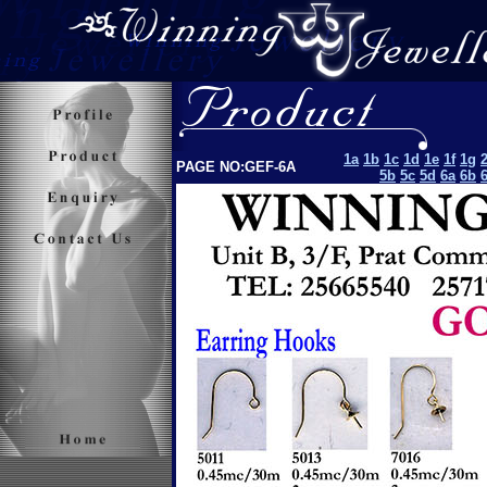
1a
1b
1c
1d
1e
1f
1g
PAGE NO:GEF-6A
5b
5c
5d
6a
6b