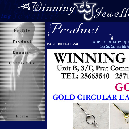
1a
1b
1c
1d
1e
1f
1g
PAGE NO:GEF-5A
5b
5c
5d
6a
6b