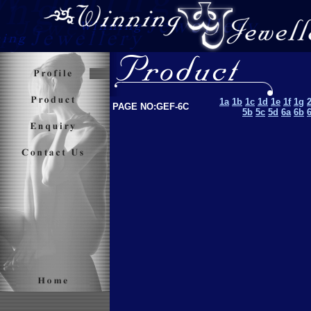
1a
1b
1c
1d
1e
1f
1g
PAGE NO:GEF-6C
5b
5c
5d
6a
6b