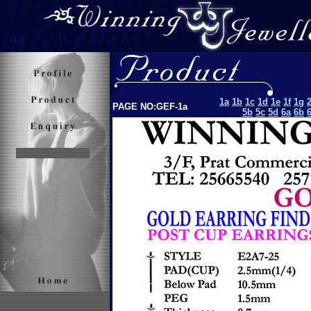
1a
1b
1c
1d
1e
1f
1g
PAGE NO:GEF-1a
5b
5c
5d
6a
6b