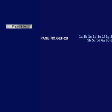
1a
1b
1c
1d
1e
1f
1g
PAGE NO:GEF-2B
5b
5c
5d
6a
6b