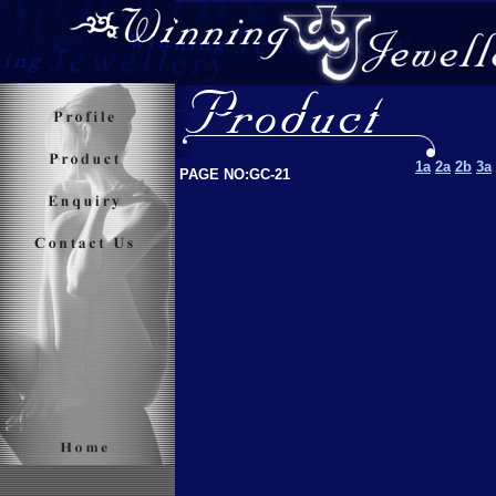
1a
2a
2b
3a
PAGE NO:GC-21