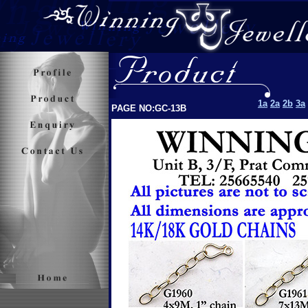
1a
2a
2b
3a
PAGE NO:GC-13B