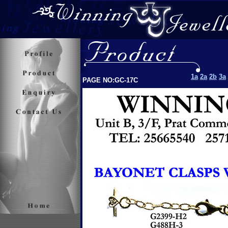
1a
2a
2b
3a
PAGE NO:GC-17C