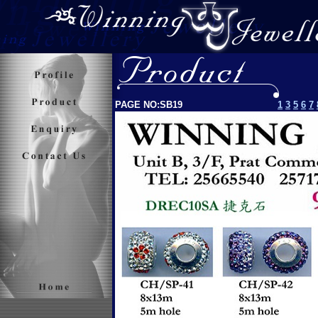
PAGE NO:SB
19
1
3
5
6
7