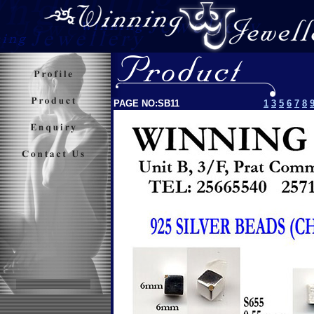
PAGE NO:SB
11
1
3
5
6
7
8