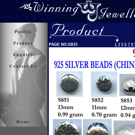
PAGE NO:SB
15
1
3
5
6
7
8