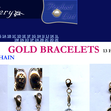
6
1A
1B
1C
1D
1E
1F
1G
1H
1I
1J
1K
1L
1M
1N
1O
1P
2A 2B
2C
2D
2E