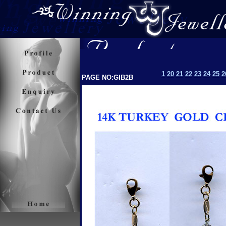
1
20
21
22
23
24
25
2
PAGE NO:GIB2B