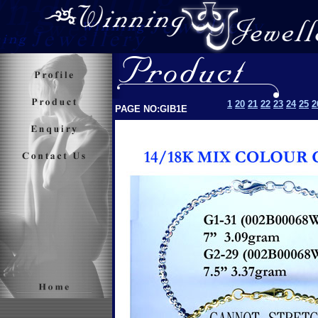
1
20
21
22
23
24
25
2
PAGE NO:GIB1E