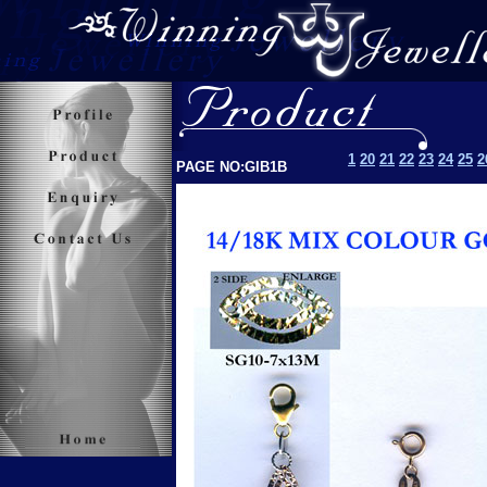
1
20
21
22
23
24
25
2
PAGE NO:GIB1B