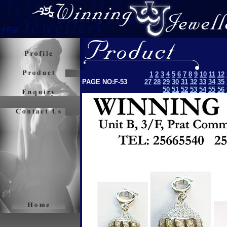
1
2
3
4
5
6
7
8
9
10
11
12
PAGE NO:F-53
27
28
29
30
31
32
33
34
35
50
51
52
53
54
55
56