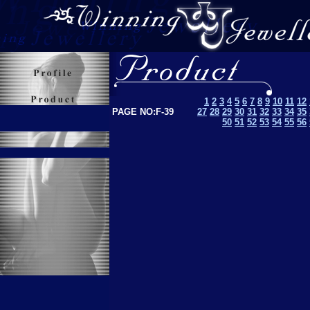
1
2
3
4
5
6
7
8
9
10
11
12
PAGE NO:F-39
27
28
29
30
31
32
33
34
35
50
51
52
53
54
55
56