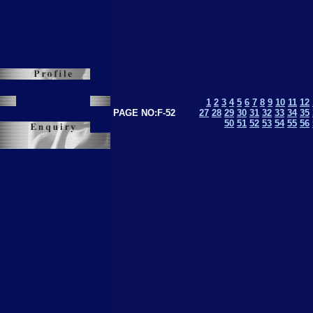
1
2
3
4
5
6
7
8
9
10
11
12
PAGE NO:F-52
27
28
29
30
31
32
33
34
35
50
51
52
53
54
55
56