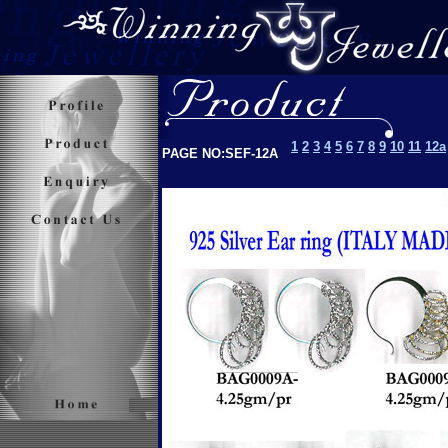
1
2
3
4
5
6
7
8
9
10
11
12a
PAGE NO:SEF-12A