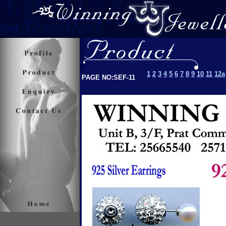
1
2
3
4
5
6
7
8
9
10
11
12a
PAGE NO:SEF-11