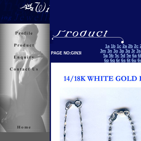
1a
1b
1c
2a
2b
2c
3m
3n
3o
3p
3q
3r
3s
PAGE NO:GIN3I
5a
5b
5c
5d
5e
6a
6
6p
6q
6r
6s
6t
6u
6