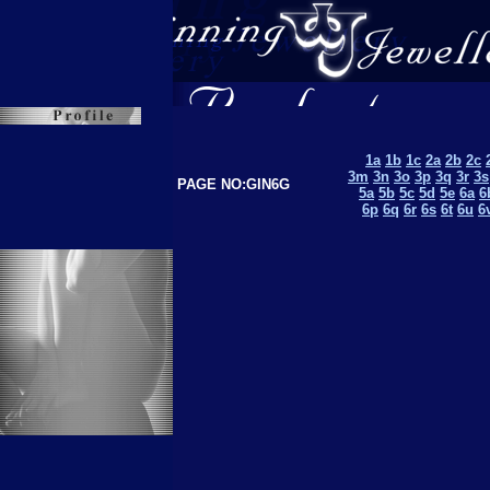
1a
1b
1c
2a
2b
2c
3m
3n
3o
3p
3q
3r
3s
PAGE NO:GIN6G
5a
5b
5c
5d
5e
6a
6
6p
6q
6r
6s
6t
6u
6