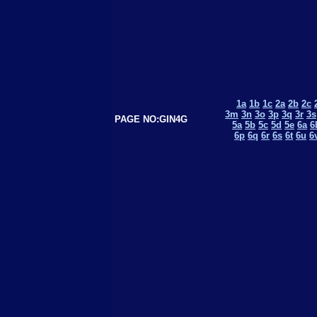
1a
1b
1c
2a
2b
2c
3m
3n
3o
3p
3q
3r
3s
PAGE NO:GIN4G
5a
5b
5c
5d
5e
6a
6
6p
6q
6r
6s
6t
6u
6