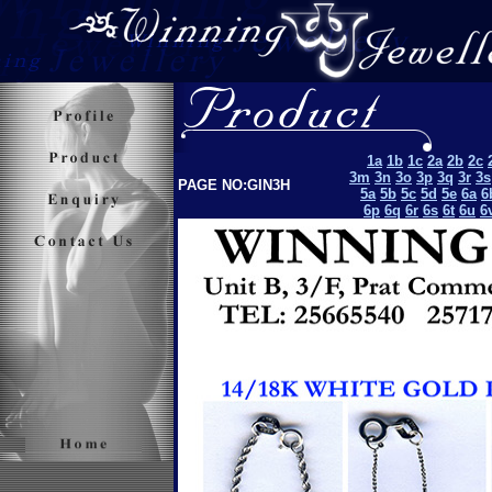
1a
1b
1c
2a
2b
2c
3m
3n
3o
3p
3q
3r
3s
PAGE NO:GIN3H
5a
5b
5c
5d
5e
6a
6
6p
6q
6r
6s
6t
6u
6