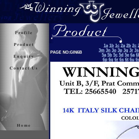
1a
1b
1c
2a
2b
2c
3m
3n
3o
3p
3q
3r
3s
PAGE NO:GIN6B
5a
5b
5c
5d
5e
6a
6
6p
6q
6r
6s
6t
6u
6