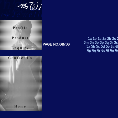
1a
1b
1c
2a
2b
2c
3m
3n
3o
3p
3q
3r
3s
PAGE NO:GIN5G
5a
5b
5c
5d
5e
6a
6
6p
6q
6r
6s
6t
6u
6