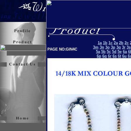
1a
1b
1c
2a
2b
2c
3m
3n
3o
3p
3q
3r
3s
PAGE NO:GIN4C
5a
5b
5c
5d
5e
6a
6
6p
6q
6r
6s
6t
6u
6