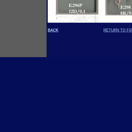
BACK
RETURN TO FI