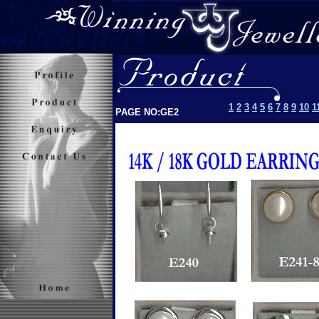
1
2
3
4
5
6
7
8
9
10
1
PAGE NO:GE2