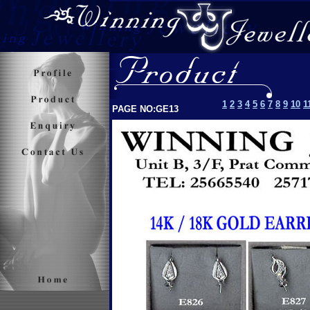
1
2
3
4
5
6
7
8
9
10
1
PAGE NO:GE13