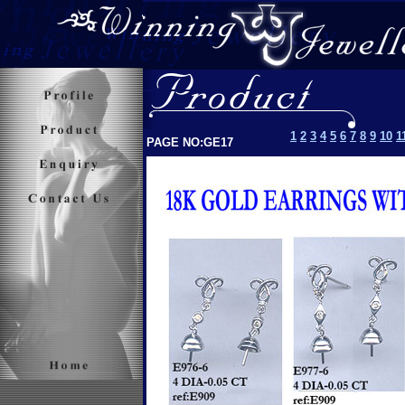
1
2
3
4
5
6
7
8
9
10
1
PAGE NO:GE17