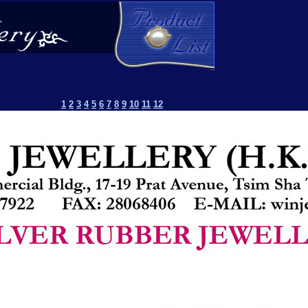
1
2
3
4
5
6
7
8
9
10
11
12