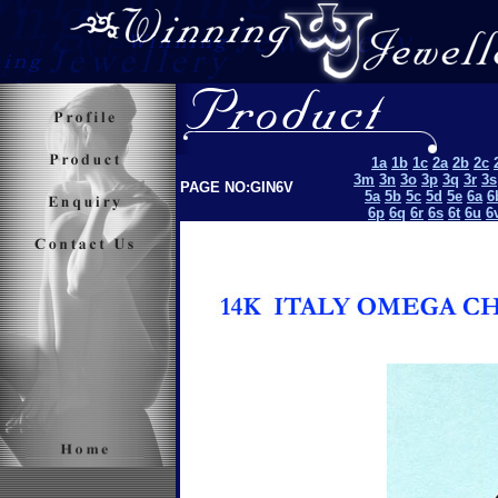
1a
1b
1c
2a
2b
2c
3m
3n
3o
3p
3q
3r
3s
PAGE NO:GIN6V
5a
5b
5c
5d
5e
6a
6
6p
6q
6r
6s
6t
6u
6