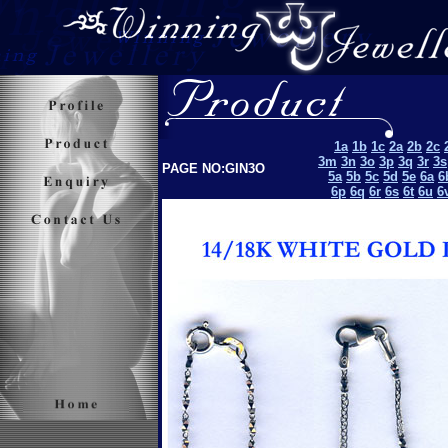
1a
1b
1c
2a
2b
2c
3m
3n
3o
3p
3q
3r
3s
PAGE NO:GIN3O
5a
5b
5c
5d
5e
6a
6
6p
6q
6r
6s
6t
6u
6