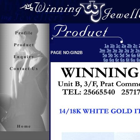
1a
1b
1c
2a
2b
2c
3m
3n
3o
3p
3q
3r
3s
PAGE NO:GIN2B
5a
5b
5c
5d
5e
6a
6
6p
6q
6r
6s
6t
6u
6