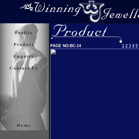
PAGE NO:BC-14
1
2
3
4
5