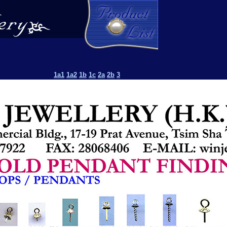
1a1
1a2
1b
1c
2a
2b
3