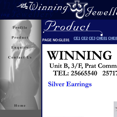
CE1
CE2
CE3
CHE01
CHE0
PAGE NO:GLE01